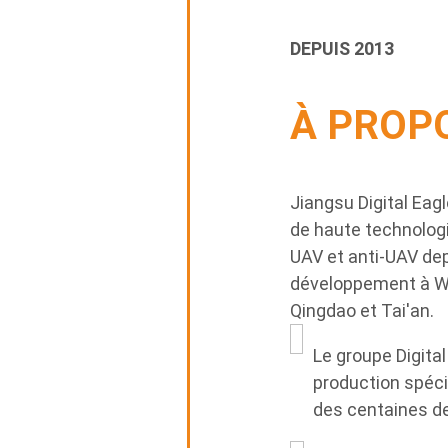
DEPUIS 2013
À PROPO
Jiangsu Digital Eag
de haute technolo
UAV et anti-UAV de
développement à Wu
Qingdao et Tai'an.
Le groupe Digita
production spéci
des centaines de