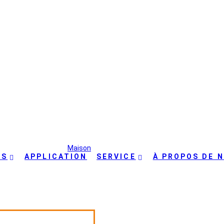
À propos de nous
Maison
>
À propos de nous
TS
APPLICATION
SERVICE
À PROPOS DE 