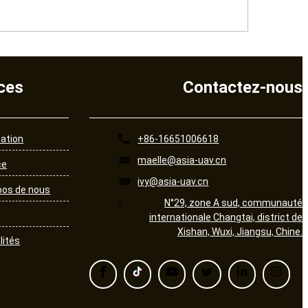
ces
Contactez-nous
cation
+86-16651006618
maelle@asia-uav.cn
ce
ivy@asia-uav.cn
pos de nous
N°29, zone A sud, communauté
internationale Changtai, district de
Xishan, Wuxi, Jiangsu, Chine.
lités