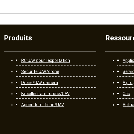
Produits
Ressour
RC UAV pour l'exportation
Appli
Sécurité UAV/drone
Servi
Drone/UAV caméra
À pro
Brouilleur anti-drone/UAV
Cas
Agriculture drone/UAV
Actua