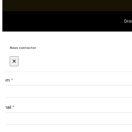
Droi
Nous contacter
×
Nom
*
Email
*