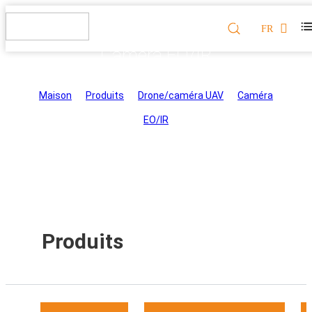
FR
Caméra EO/IR
Maison
>
Produits
>
Drone/caméra UAV
>
Caméra
EO/IR
Produits